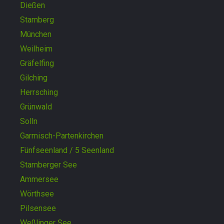
Dießen
Starnberg
München
Weilheim
Gräfelfing
Gilching
Herrsching
Grünwald
Solln
Garmisch-Partenkirchen
Fünfseenland / 5 Seenland
Starnberger See
Ammersee
Wörthsee
Pilsensee
Weßlinger See